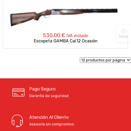
530,00
€
IVA incluido
Visto
Escopeta GAMBA Cal.12 Ocasión
Pago Seguro
Garantía de seguridad
Atención Al Cliente
Asesoría sin compromiso