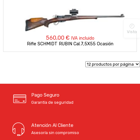
Visto
560,00
€
IVA incluido
Rifle SCHMIDT RUBIN Cal.7,5X55 Ocasión
Pago Seguro
Garantía de seguridad
Atención Al Cliente
Asesoría sin compromiso