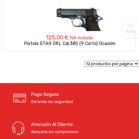
Visto
125,00
€
IVA incluido
Pistola STAR DKL Cal.380 (9 Corto) Ocasión
Pago Seguro
Garantía de seguridad
Atención Al Cliente
Asesoría sin compromiso