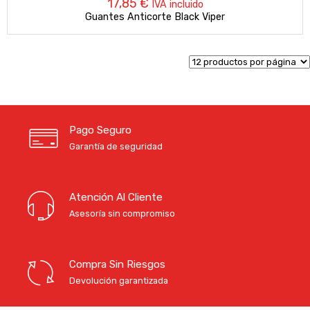
17,85
€
IVA incluido
Guantes Anticorte Black Viper
Pago Seguro
Garantía de seguridad
Atención Al Cliente
Asesoría sin compromiso
Compra Sin Riesgos
Devolución garantizada