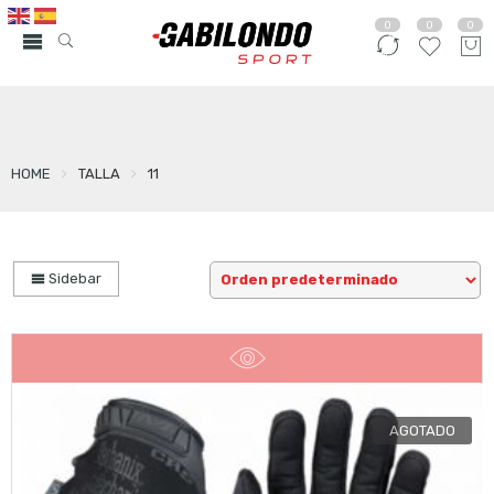
0
0
0
HOME
TALLA
11
Sidebar
AGOTADO