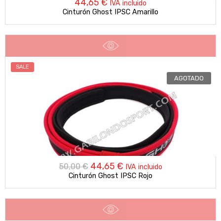
44,65
€
IVA incluido
Cinturón Ghost IPSC Amarillo
SALE
AGOTADO
El
El
44,65
€
50,00
€
IVA incluido
Cinturón Ghost IPSC Rojo
precio
precio
original
actual
era:
es: