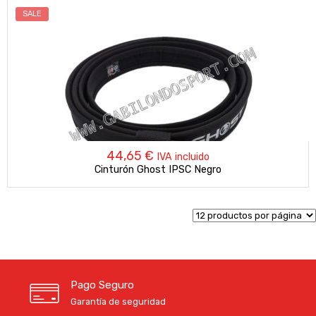
50,00 €.
44,65 €.
SALE
44,65
€
IVA incluido
Cinturón Ghost IPSC Negro
Pago Seguro
Garantía de seguridad