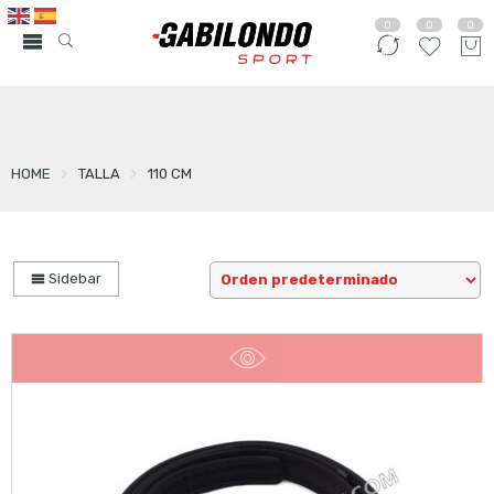
0
0
0
HOME
TALLA
110 CM
Sidebar