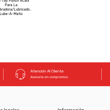
 Top Punch RCBS
Para La
ibradora/lubricadora
Lube-A-Matic
Atención Al Cliente
Asesoría sin compromiso