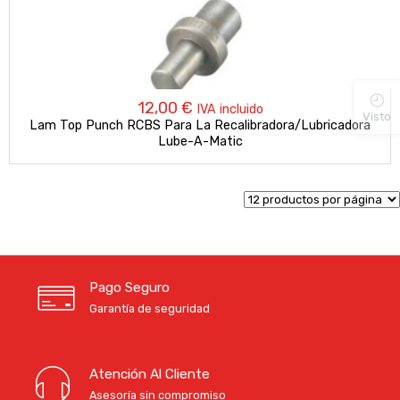
12,00
€
IVA incluido
Visto
Lam Top Punch RCBS Para La Recalibradora/lubricadora
Lube-A-Matic
Pago Seguro
Garantía de seguridad
Atención Al Cliente
Asesoría sin compromiso