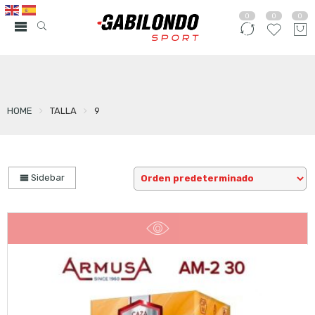
0
0
0
HOME
TALLA
9
Sidebar