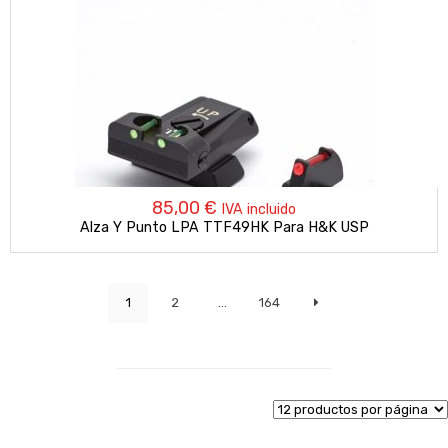
85,00
€
IVA incluido
Alza Y Punto LPA TTF49HK Para H&K USP
1
2
…
164