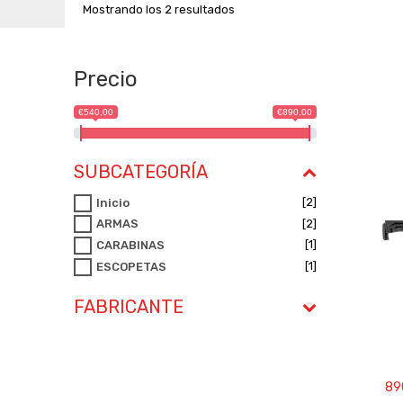
Mostrando los 2 resultados
Precio
€540,00
€890,00
SUBCATEGORÍA
[2]
Inicio
[2]
ARMAS
[1]
CARABINAS
[1]
ESCOPETAS
FABRICANTE
89