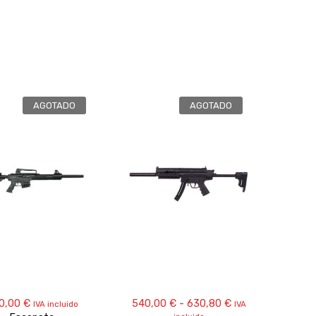
AGOTADO
AGOTADO
Rango
0,00
€
540,00
€
-
630,80
€
IVA incluido
IVA
de