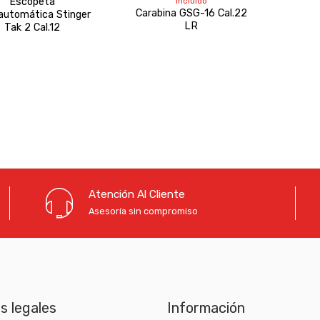
Escopeta
incluido
precios:
Carabina GSG-16 Cal.22
automática Stinger
desde
LR
Tak 2 Cal.12
540,00 €
hasta
630,80 €
Atención Al Cliente
Asesoría sin compromiso
as legales
Información