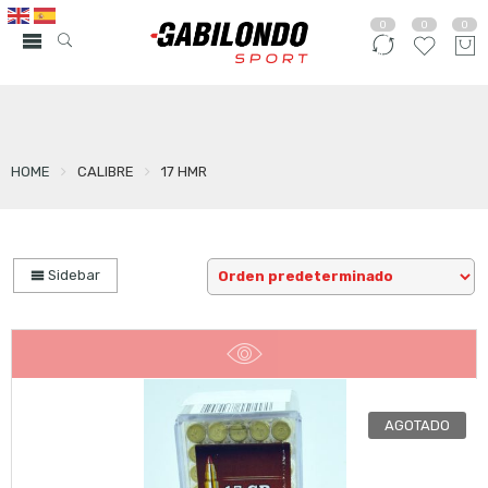
0
0
0
HOME
CALIBRE
17 HMR
Sidebar
AGOTADO