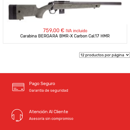
759,00
€
IVA incluido
Carabina BERGARA BMR-X Carbon Cal.17 HMR
Pago Seguro
Garantía de seguridad
Atención Al Cliente
Asesoría sin compromiso