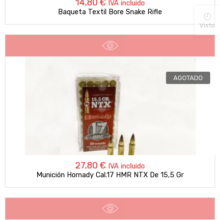
14,80
€
IVA incluido
Baqueta Textil Bore Snake Rifle
Visto
AGOTADO
27,80
€
IVA incluido
Munición Hornady Cal.17 HMR NTX De 15,5 Gr