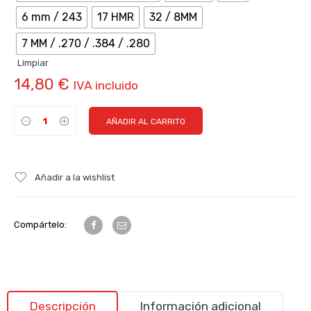
6 mm / 243
17 HMR
32 / 8MM
7 MM / .270 / .384 / .280
Limpiar
14,80
€
IVA incluido
AÑADIR AL CARRITO
Añadir a la wishlist
Compártelo:
Descripción
Información adicional