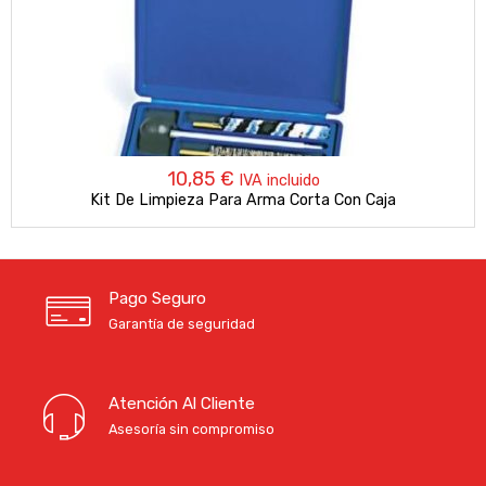
10,85
€
IVA incluido
Kit De Limpieza Para Arma Corta Con Caja
Pago Seguro
Garantía de seguridad
Atención Al Cliente
Asesoría sin compromiso