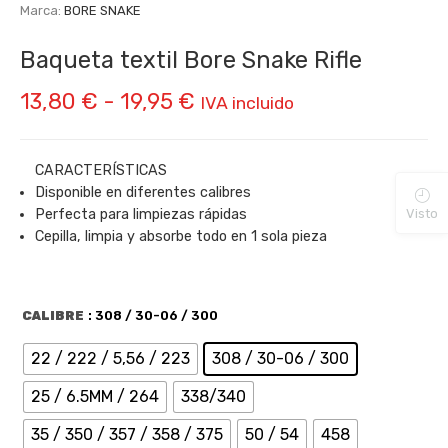
Marca:
BORE SNAKE
Baqueta textil Bore Snake Rifle
Rango
13,80
€
-
19,95
€
IVA incluido
de
precios:
CARACTERÍSTICAS
Disponible en diferentes calibres
desde
Perfecta para limpiezas rápidas
Visto
13,80 €
Cepilla, limpia y absorbe todo en 1 sola pieza
hasta
19,95 €
CALIBRE
: 308 / 30-06 / 300
22 / 222 / 5,56 / 223
308 / 30-06 / 300
25 / 6.5MM / 264
338/340
35 / 350 / 357 / 358 / 375
50 / 54
458