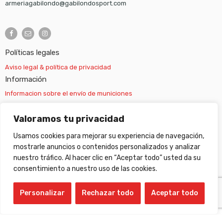
armeriagabilondo@gabilondosport.com
Políticas legales
Aviso legal & política de privacidad
Información
Informacion sobre el envío de municiones
Información sobre el envío de armas
Valoramos tu privacidad
Usamos cookies para mejorar su experiencia de navegación,
Cambios y devoluciones
mostrarle anuncios o contenidos personalizados y analizar
nuestro tráfico. Al hacer clic en “Aceptar todo” usted da su
Suscripción newsletter
consentimiento a nuestro uso de las cookies.
Personalizar
Rechazar todo
Aceptar todo
©
Gabilondo sport
- All Right reserved!