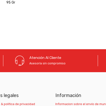
desde
95 Gr
0,48 €
hasta
54,10 €
Atención Al Cliente
Asesoría sin compromiso
as legales
Información
 & política de privacidad
Informacion sobre el envío de mun