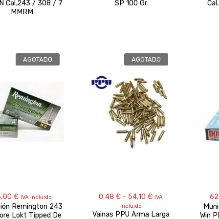
N Cal.243 / 308 / 7
SP 100 Gr
Cal
MMRM
AGOTADO
AGOTADO
Rango
6,00
€
0,48
€
-
54,10
€
62
IVA incluido
IVA
de
ión Remington 243
incluido
Muni
precios:
Vainas PPU Arma Larga
ore Lokt Tipped De
Win 