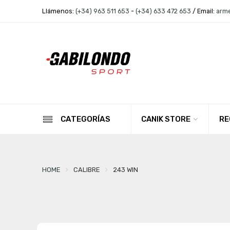
Llámenos:
(+34) 963 511 653
-
(+34) 633 472 653
/ Email:
arm
CANIK STORE
RE
CATEGORÍAS
HOME
CALIBRE
243 WIN