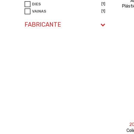
A
[1]
DIES
Plást
[1]
VAINAS
FABRICANTE
2
Col