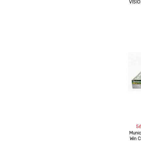
VISIO
5
Munic
Win C