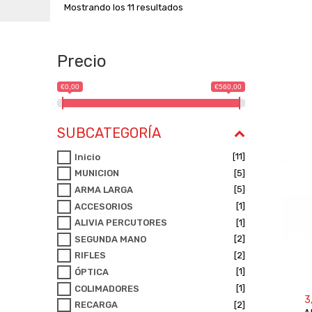
Mostrando los 11 resultados
Precio
€0,00
€560,00
SUBCATEGORÍA
[11]
Inicio
[5]
MUNICION
[5]
ARMA LARGA
[1]
ACCESORIOS
[1]
ALIVIA PERCUTORES
[2]
SEGUNDA MANO
[2]
RIFLES
[1]
ÓPTICA
[1]
COLIMADORES
3
[2]
RECARGA