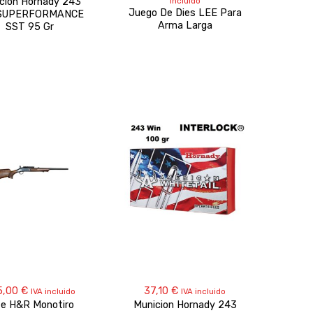
ción Hornady 243
incluido
precios:
Juego De Dies LEE Para
 SUPERFORMANCE
desde
Arma Larga
SST 95 Gr
50,00 €
hasta
74,70 €
5,00
€
37,10
€
IVA incluido
IVA incluido
le H&R Monotiro
Municion Hornady 243