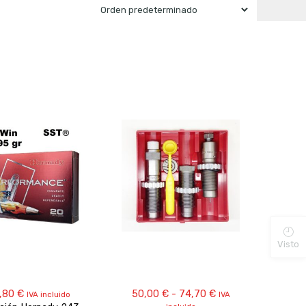
Visto
Rango
,80
€
50,00
€
-
74,70
€
IVA incluido
IVA
de