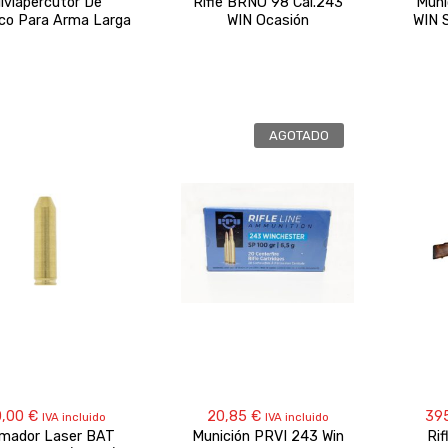
liviapercutor De
Rifle BRNO 98 Cal.243
Muni
ico Para Arma Larga
WIN Ocasión
WIN
AGOTADO
0,00
€
20,85
€
39
IVA incluido
IVA incluido
imador Laser BAT
Munición PRVI 243 Win
Rif