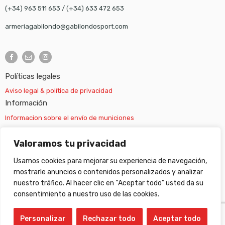
(+34) 963 511 653
/
(+34) 633 472 653
armeriagabilondo@gabilondosport.com
Políticas legales
Aviso legal & política de privacidad
Información
Informacion sobre el envío de municiones
Información sobre el envío de armas
Valoramos tu privacidad
Usamos cookies para mejorar su experiencia de navegación,
Cambios y devoluciones
mostrarle anuncios o contenidos personalizados y analizar
nuestro tráfico. Al hacer clic en “Aceptar todo” usted da su
Suscripción newsletter
consentimiento a nuestro uso de las cookies.
Personalizar
Rechazar todo
Aceptar todo