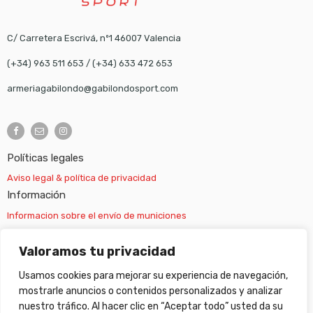
C/ Carretera Escrivá, nº1 46007 Valencia
(+34) 963 511 653
/
(+34) 633 472 653
armeriagabilondo@gabilondosport.com
Políticas legales
Aviso legal & política de privacidad
Información
Informacion sobre el envío de municiones
Información sobre el envío de armas
Valoramos tu privacidad
Usamos cookies para mejorar su experiencia de navegación,
Cambios y devoluciones
mostrarle anuncios o contenidos personalizados y analizar
nuestro tráfico. Al hacer clic en “Aceptar todo” usted da su