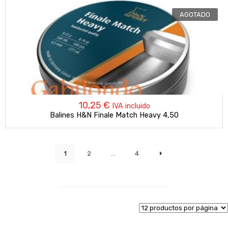
AGOTADO
10,25
€
IVA incluido
Balines H&N Finale Match Heavy 4,50
1
2
…
4