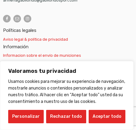
armeriagabilondo@gabilondosport.com
Políticas legales
Aviso legal & política de privacidad
Información
Informacion sobre el envío de municiones
Información sobre el envío de armas
Valoramos tu privacidad
Usamos cookies para mejorar su experiencia de navegación,
Cambios y devoluciones
mostrarle anuncios o contenidos personalizados y analizar
nuestro tráfico. Al hacer clic en “Aceptar todo” usted da su
Suscripción newsletter
consentimiento a nuestro uso de las cookies.
Personalizar
Rechazar todo
Aceptar todo
©
Gabilondo sport
- All Right reserved!