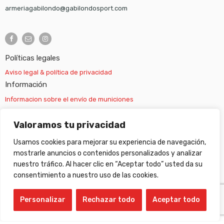
armeriagabilondo@gabilondosport.com
Políticas legales
Aviso legal & política de privacidad
Información
Informacion sobre el envío de municiones
Información sobre el envío de armas
Valoramos tu privacidad
Usamos cookies para mejorar su experiencia de navegación,
Cambios y devoluciones
mostrarle anuncios o contenidos personalizados y analizar
nuestro tráfico. Al hacer clic en “Aceptar todo” usted da su
Suscripción newsletter
consentimiento a nuestro uso de las cookies.
Personalizar
Rechazar todo
Aceptar todo
©
Gabilondo sport
- All Right reserved!