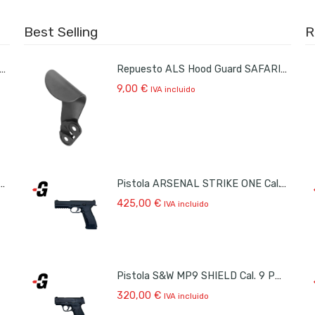
Best Selling
R
sto ALS Hood Guard SAFARILAND
Repuesto ALS Hood Guard SAFARILAND
9,00
€
IVA incluido
ENAL STRIKE ONE Cal.9 PB Ocasión
Pistola ARSENAL STRIKE ONE Cal.9 PB Ocasión
425,00
€
IVA incluido
Pistola S&W MP9 SHIELD Cal. 9 PB Ocasión
320,00
€
IVA incluido