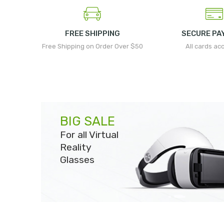
FREE SHIPPING
SECURE PA
Free Shipping on Order Over $50
All cards ac
BIG SALE
For all Virtual
Reality
Glasses