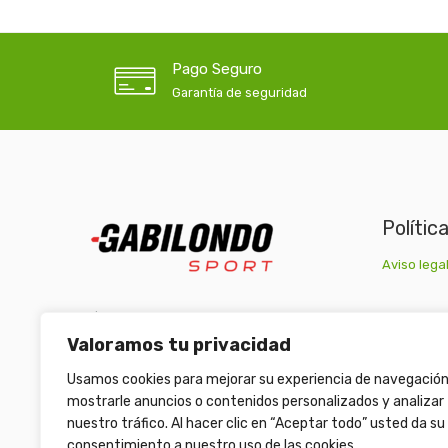
Pago Seguro
Garantía de seguridad
Polític
Aviso legal
C/ Carretera Escrivá, nº1 46007 Valencia
Valoramos tu privacidad
(+34) 963 511 653
/
(+34) 633 472 653
Usamos cookies para mejorar su experiencia de navegación
armeriagabilondo@gabilondosport.com
mostrarle anuncios o contenidos personalizados y analizar
nuestro tráfico. Al hacer clic en “Aceptar todo” usted da su
consentimiento a nuestro uso de las cookies.