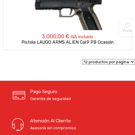
Visto
3.000,00
€
IVA incluido
Pistola LAUGO ARMS ALIEN Cal.9 PB Ocasión
Pago Seguro
Garantía de seguridad
Atención Al Cliente
Asesoría sin compromiso