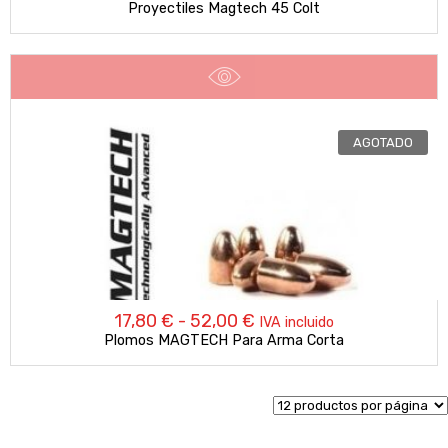
Proyectiles Magtech 45 Colt
AGOTADO
Rango
17,80
€
-
52,00
€
IVA incluido
Plomos MAGTECH Para Arma Corta
de
precios:
desde
17,80 €