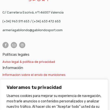
C/ Carretera Escrivá, nº1 46007 Valencia
(+34) 963 511 653
/
(+34) 633 472 653
armeriagabilondo@gabilondosport.com
Políticas legales
Aviso legal & política de privacidad
Información
Informacion sobre el envío de municiones
Información sobre el envío de armas
Valoramos tu privacidad
Usamos cookies para mejorar su experiencia de navegación,
Cambios y devoluciones
mostrarle anuncios o contenidos personalizados y analizar
nuestro tráfico. Al hacer clic en “Aceptar todo” usted da su