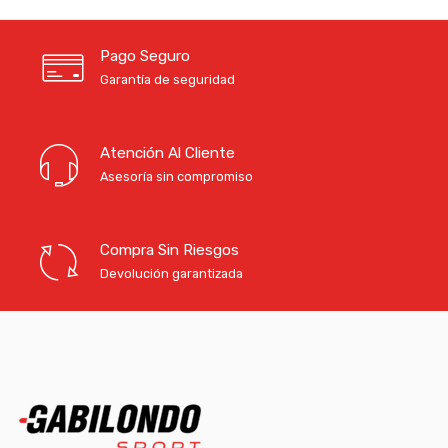
hasta
Pago Seguro
52,00 €
Garantía de seguridad
Atención Al Cliente
Asesoría sin compromiso
Compra Sin Riesgos
Devolución garantizada