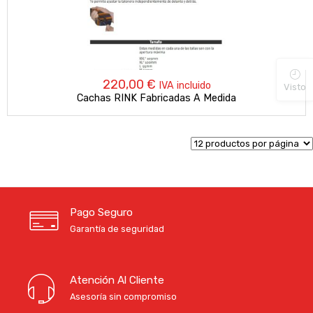
220,00
€
IVA incluido
Visto
Cachas RINK Fabricadas A Medida
Pago Seguro
Garantía de seguridad
Atención Al Cliente
Asesoría sin compromiso