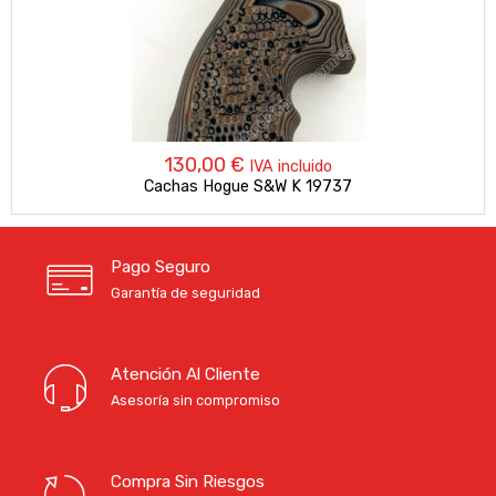
130,00
€
IVA incluido
Cachas Hogue S&W K 19737
Pago Seguro
Garantía de seguridad
Atención Al Cliente
Asesoría sin compromiso
Compra Sin Riesgos