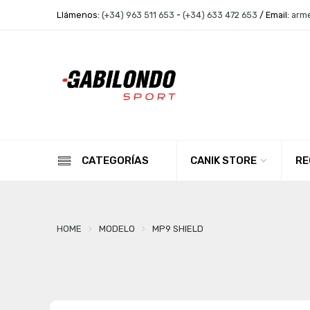
Llámenos:
(+34) 963 511 653
-
(+34) 633 472 653
/ Email:
arm
CANIK STORE
RE
CATEGORÍAS
HOME
MODELO
MP9 SHIELD