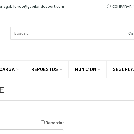
eriagabilondo@gabilondosport.com
COMPARAR
Search
here
CARGA
REPUESTOS
MUNICION
SEGUNDA
E
¡QUÉ BUENO VERTE POR AQU
Recordar
Dirección de correo
*