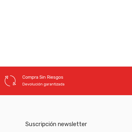
ección de correo electrónico.
 support your experience throughout this website, to
nd for other purposes described in our
política de
ión aquí
Compra Sin Riesgos
Devolución garantizada
Suscripción newsletter