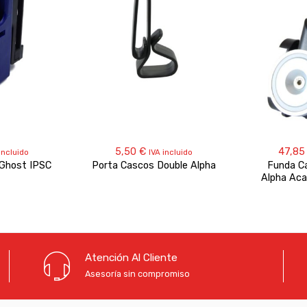
5,50
€
47,8
incluido
IVA incluido
 Ghost IPSC
Porta Cascos Double Alpha
Funda Ca
Alpha Ac
Atención Al Cliente
Asesoría sin compromiso