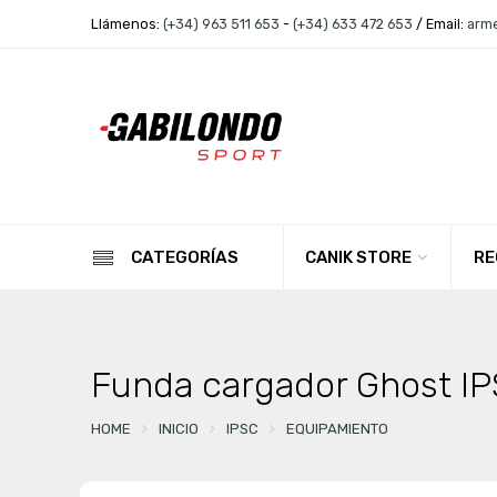
Llámenos:
(+34) 963 511 653
-
(+34) 633 472 653
/ Email:
arm
CANIK STORE
RE
CATEGORÍAS
Funda cargador Ghost I
HOME
INICIO
IPSC
EQUIPAMIENTO