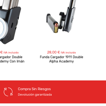
5
€
28,00
€
IVA incluido
IVA incluido
rgador Double
Funda Cargador 1911 Double
Fund
ademy Con Imán
Alpha Academy
Compra Sin Riesgos
Devolución garantizada