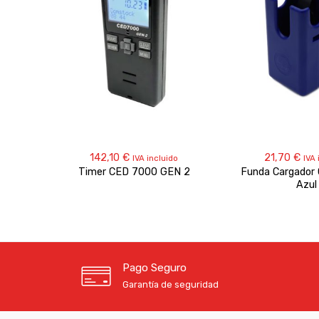
142,10
€
21,70
€
IVA incluido
IVA 
Timer CED 7000 GEN 2
Funda Cargador
Azul
Pago Seguro
Garantía de seguridad