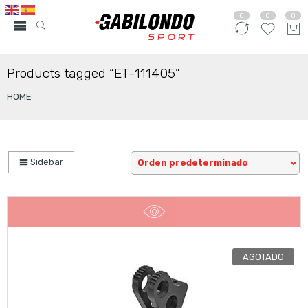
0
0
0
Products tagged “ET-111405”
HOME
Sidebar
AGOTADO