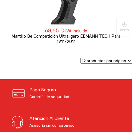
68,65
€
Visto
IVA incluido
Martillo De Competición Ultraligero EEMANN TECH Para
1911/2011
Pago Seguro
Garantía de seguridad
Atención Al Cliente
Asesoría sin compromiso