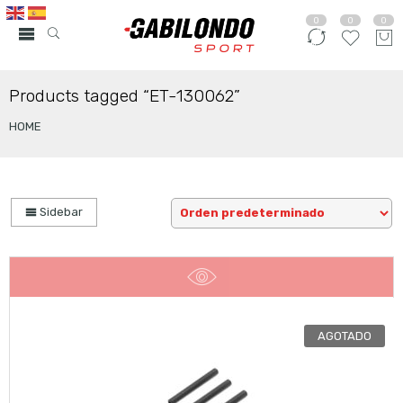
0
0
0
Products tagged “ET-130062”
HOME
Sidebar
AGOTADO