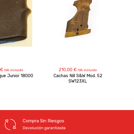
€
210,00
€
2
IVA incluido
IVA incluido
gue Junior 18000
Cachas Nill S&W Mod. 52
Cacha
SW123XL
Compra Sin Riesgos
Devolución garantizada