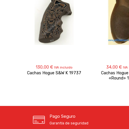
130,00
€
34,00
€
IVA incluido
IVA
Cachas Hogue S&W K 19737
Cachas Hogue
«Round» 
Pago Seguro
Garantía de seguridad