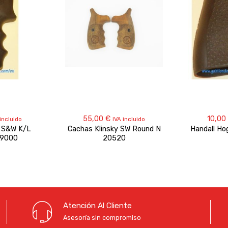
55,00
€
10,00
 incluido
IVA incluido
 S&W K/L
Cachas Klinsky SW Round N
Handall Ho
19000
20520
Atención Al Cliente
Asesoría sin compromiso