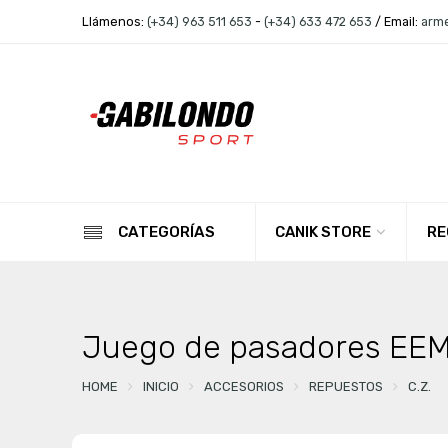
Llámenos:
(+34) 963 511 653
-
(+34) 633 472 653
/ Email:
arm
CANIK STORE
RE
CATEGORÍAS
Juego de pasadores EE
HOME
INICIO
ACCESORIOS
REPUESTOS
C.Z.