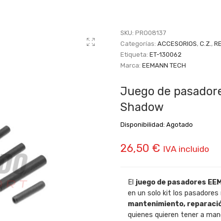
SKU:
PRO08137
Categorías:
ACCESORIOS
,
C.Z.
,
R
Etiqueta:
ET-130062
Marca:
EEMANN TECH
Juego de pasador
Shadow
Disponibilidad:
Agotado
26,50
€
IVA incluido
El
juego de pasadores E
en un solo kit los pasadores
mantenimiento, reparació
quienes quieren tener a ma