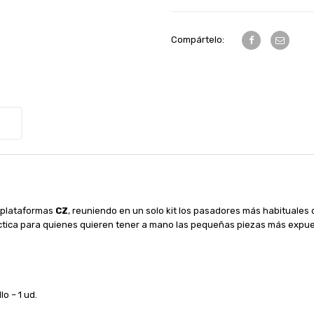
Compártelo:
 plataformas
CZ
, reuniendo en un solo kit los pasadores más habituales 
áctica para quienes quieren tener a mano las pequeñas piezas más expue
o – 1 ud.