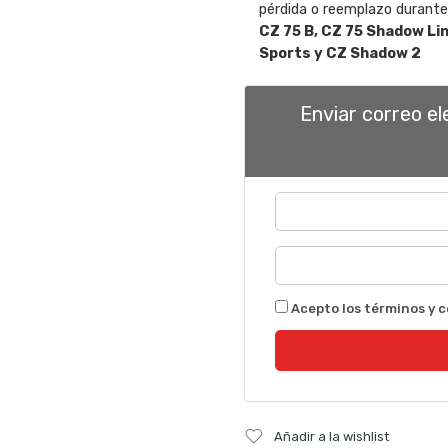
pérdida o reemplazo durante 
CZ 75 B, CZ 75 Shadow Lin
Sports y CZ Shadow 2
Enviar correo e
Acepto los términos y c
Añadir a la wishlist