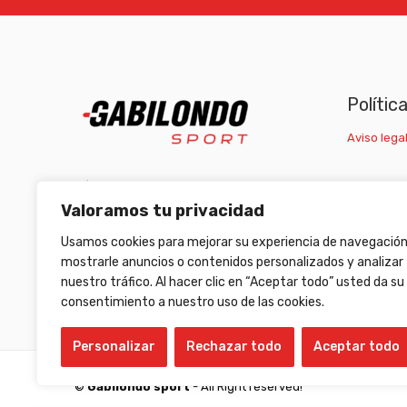
Polític
Aviso legal
C/ Carretera Escrivá, nº1 46007 Valencia
Valoramos tu privacidad
(+34) 963 511 653
/
(+34) 633 472 653
Usamos cookies para mejorar su experiencia de navegación
armeriagabilondo@gabilondosport.com
mostrarle anuncios o contenidos personalizados y analizar
nuestro tráfico. Al hacer clic en “Aceptar todo” usted da su
consentimiento a nuestro uso de las cookies.
Personalizar
Rechazar todo
Aceptar todo
©
Gabilondo sport
- All Right reserved!