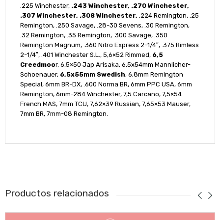
.225 Winchester,
.243 Winchester, .270 Winchester,
.307 Winchester, .308 Winchester,
.224 Remington, .25
Remington, .250 Savage, .28-30 Sevens, .30 Remington,
.32 Remington, .35 Remington, .300 Savage, .350
Remington Magnum, .360 Nitro Express 2-1/4″, .375 Rimless
2-1/4″, .401 Winchester S.L., 5,6×52 Rimmed,
6,5
Creedmoo
r, 6,5×50 Jap Arisaka, 6,5x54mm Mannlicher-
Schoenauer,
6,5x55mm Swedish
, 6,8mm Remington
Special, 6mm BR-DX, .600 Norma BR, 6mm PPC USA, 6mm
Remington, 6mm-284 Winchester, 7,5 Carcano, 7,5×54
French MAS, 7mm TCU, 7,62×39 Russian, 7,65×53 Mauser,
7mm BR, 7mm-08 Remington.
Productos relacionados