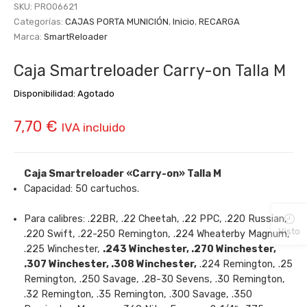
SKU:
PRO06621
Categorías:
CAJAS PORTA MUNICIÓN
,
Inicio
,
RECARGA
Marca:
SmartReloader
Caja Smartreloader Carry-on Talla M
Disponibilidad:
Agotado
7,70
€
IVA incluido
Caja Smartreloader «Carry-on» Talla M
Capacidad:
5
0 cartuchos.
Para calibres:
.22BR, .22 Cheetah, .22 PPC, .220 Russian,
Visto
.220 Swift, .22-250 Remington, .224 Wheaterby Magnum,
.225 Winchester,
.243 Winchester, .270 Winchester,
.307 Winchester, .308 Winchester,
.224 Remington, .25
Remington, .250 Savage, .28-30 Sevens, .30 Remington,
.32 Remington, .35 Remington, .300 Savage, .350