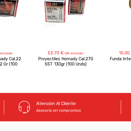
53,70
€
15,00
 incluido
IVA incluido
nady Cal.22
Proyectiles Hornady Cal.270
Funda Inte
 Gr (100
SST 130gr (100 Unds)
)
Atención Al Cliente
Asesoría sin compromiso