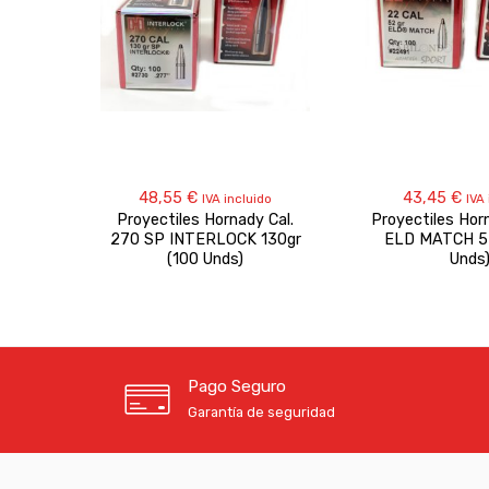
48,55
€
43,45
€
IVA incluido
IVA
Proyectiles Hornady Cal.
Proyectiles Hor
270 SP INTERLOCK 130gr
ELD MATCH 52
(100 Unds)
Unds
Pago Seguro
Garantía de seguridad