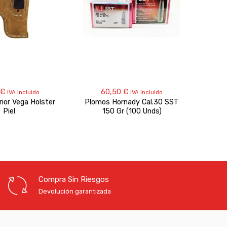
€
60,50
€
IVA incluido
IVA incluido
rior Vega Holster
Plomos Hornady Cal.30 SST
Cali
Piel
150 Gr (100 Unds)
Compra Sin Riesgos
Devolución garantizada