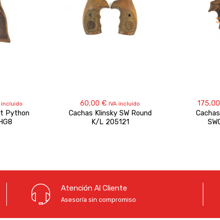
60,00
€
175,0
 incluido
IVA incluido
lt Python
Cachas Klinsky SW Round
Cachas
HG8
K/L 205121
SW
Atención Al Cliente
Asesoría sin compromiso