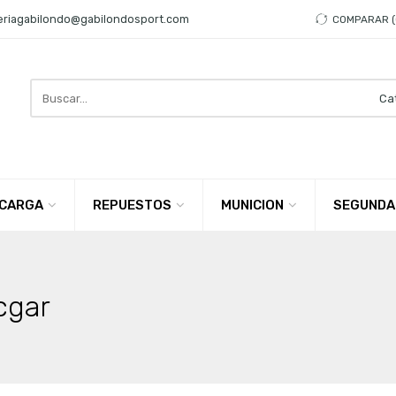
eriagabilondo@gabilondosport.com
COMPARAR
Search
here
CARGA
REPUESTOS
MUNICION
SEGUNDA
cgar