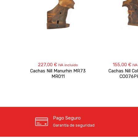
227,00
€
155,00
€
IVA incluido
IVA
Cachas Nill Manurhin MR73
Cachas Nill Co
MR011
CO076P
Pago Seguro
Garantía de seguridad