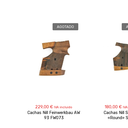
AGOTADO
229,00
€
180,00
€
IVA incluido
IVA
Cachas Nill Feinwerkbau AW
Cachas Nill 
93 FW073
«Round» 