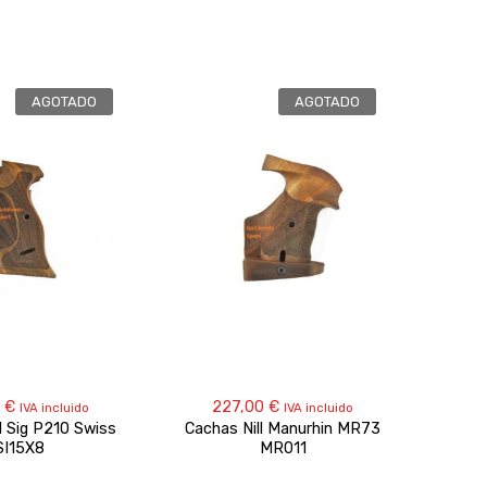
AGOTADO
AGOTADO
0
€
227,00
€
IVA incluido
IVA incluido
l Sig P210 Swiss
Cachas Nill Manurhin MR73
Cach
SI15X8
MR011