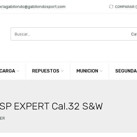
eriagabilondo@gabilondosport.com
COMPARAR
Search
here
CARGA
REPUESTOS
MUNICION
SEGUNDA
 GSP EXPERT Cal.32 S&W
ER