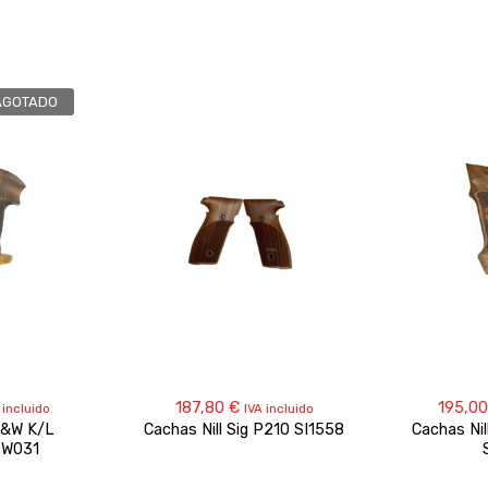
AGOTADO
187,80
€
195,0
 incluido
IVA incluido
S&W K/L
Cachas Nill Sig P210 SI1558
Cachas Nil
SW031