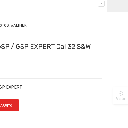
STOS
,
WALTHER
GSP / GSP EXPERT Cal.32 S&W
GSP EXPERT
Visto
CARRITO