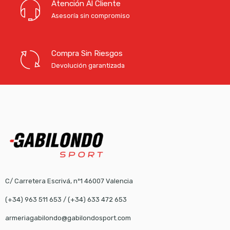
Atención Al Cliente
Asesoría sin compromiso
Compra Sin Riesgos
Devolución garantizada
C/ Carretera Escrivá, nº1 46007 Valencia
(+34) 963 511 653
/
(+34) 633 472 653
armeriagabilondo@gabilondosport.com