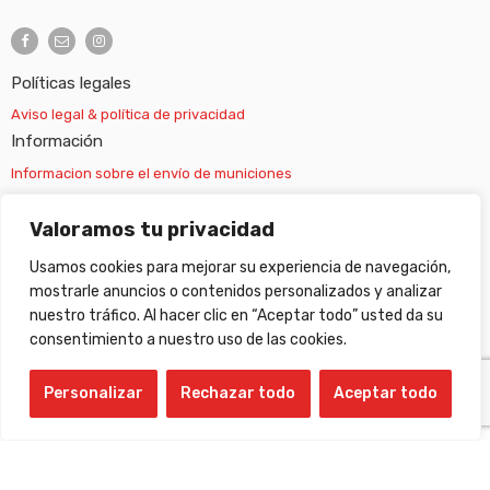
Políticas legales
Aviso legal & política de privacidad
Información
Informacion sobre el envío de municiones
Información sobre el envío de armas
Valoramos tu privacidad
Usamos cookies para mejorar su experiencia de navegación,
Cambios y devoluciones
mostrarle anuncios o contenidos personalizados y analizar
nuestro tráfico. Al hacer clic en “Aceptar todo” usted da su
Suscripción newsletter
consentimiento a nuestro uso de las cookies.
Personalizar
Rechazar todo
Aceptar todo
©
Gabilondo sport
- All Right reserved!
Compare Products