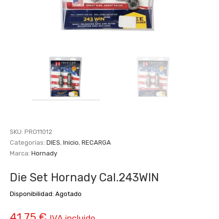
SKU:
PRO11012
Categorías:
DIES
,
Inicio
,
RECARGA
Marca:
Hornady
Die Set Hornady Cal.243WIN
Disponibilidad:
Agotado
41,75
€
IVA incluido