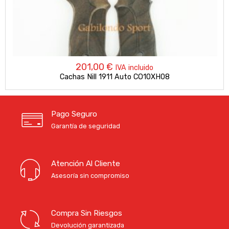
201,00
€
IVA incluido
Cachas Nill 1911 Auto CO10XH08
Pago Seguro
Garantía de seguridad
Atención Al Cliente
Asesoría sin compromiso
Compra Sin Riesgos
Devolución garantizada