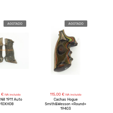
AGOTADO
AGOTADO
0
€
115,00
€
1
IVA incluido
IVA incluido
Nill 1911 Auto
Cachas Hogue
C
O10XH08
Smith&Wesson «Round»
19403