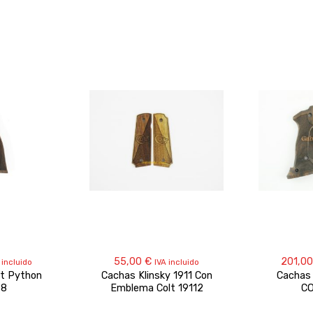
55,00
€
201,0
 incluido
IVA incluido
lt Python
Cachas Klinsky 1911 Con
Cachas 
68
Emblema Colt 19112
C