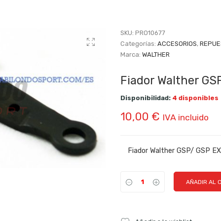
SKU:
PRO10677
Categorías:
ACCESORIOS
,
REPUE
Marca:
WALTHER
Fiador Walther GS
Disponibilidad:
4 disponibles
10,00
€
IVA incluido
Fiador Walther GSP/ GSP 
AÑADIR AL 