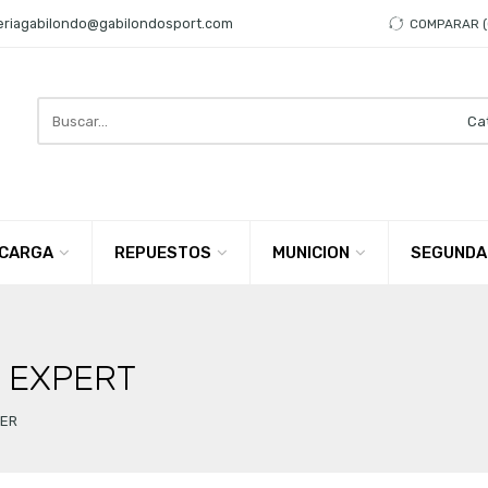
eriagabilondo@gabilondosport.com
COMPARAR
Search
here
CARGA
REPUESTOS
MUNICION
SEGUNDA
P EXPERT
ER