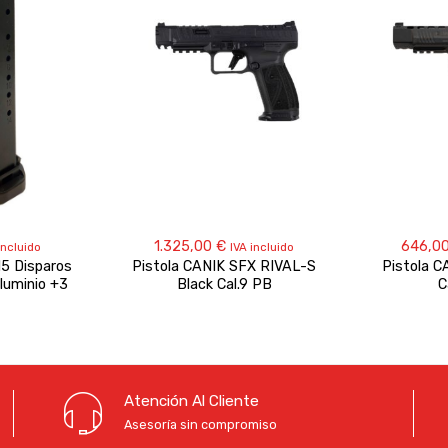
1.325,00
€
646,0
incluido
IVA incluido
15 Disparos
Pistola CANIK SFX RIVAL-S
Pistola 
luminio +3
Black Cal.9 PB
C
Atención Al Cliente
Asesoría sin compromiso