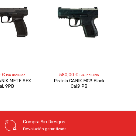
0
€
580,00
€
IVA incluido
IVA incluido
CANIK METE SFX
Pistola CANIK MC9 Black
Perc
al. 9PB
Cal.9 PB
Ser
Compra Sin Riesgos
Devolución garantizada