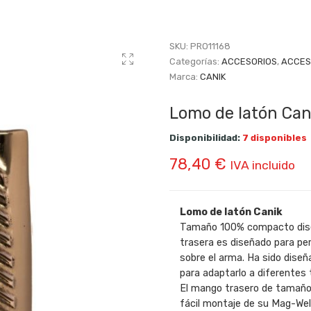
SKU:
PRO11168
Categorías:
ACCESORIOS
,
ACCES
Marca:
CANIK
Lomo de latón Can
Disponibilidad:
7 disponibles
78,40
€
IVA incluido
Lomo de latón Canik
Tamaño 100% compacto dise
trasera es diseñado para perm
sobre el arma. Ha sido dise
para adaptarlo a diferentes
El mango trasero de tamaño
fácil montaje de su Mag-Well