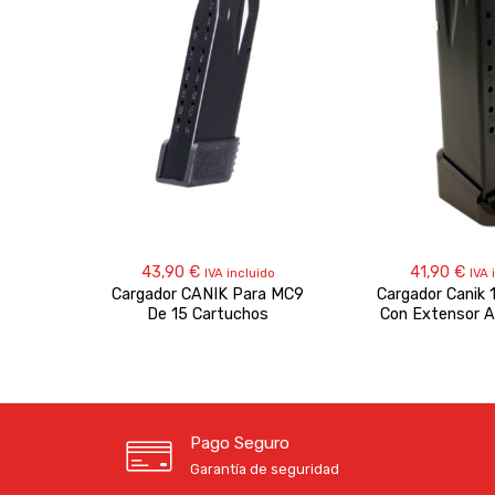
43,90
€
41,90
€
IVA incluido
IVA 
Cargador CANIK Para MC9
Cargador Canik 
De 15 Cartuchos
Con Extensor A
Pago Seguro
Garantía de seguridad