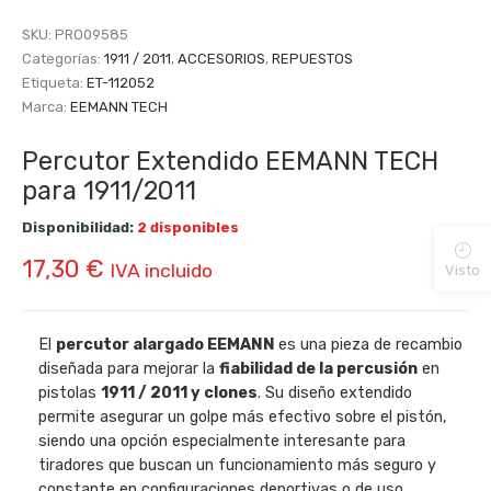
SKU:
PRO09585
Categorías:
1911 / 2011
,
ACCESORIOS
,
REPUESTOS
Etiqueta:
ET-112052
Marca:
EEMANN TECH
Percutor Extendido EEMANN TECH
para 1911/2011
Disponibilidad:
2 disponibles
17,30
€
IVA incluido
Visto
El
percutor alargado EEMANN
es una pieza de recambio
diseñada para mejorar la
fiabilidad de la percusión
en
pistolas
1911 / 2011 y clones
. Su diseño extendido
permite asegurar un golpe más efectivo sobre el pistón,
siendo una opción especialmente interesante para
tiradores que buscan un funcionamiento más seguro y
constante en configuraciones deportivas o de uso