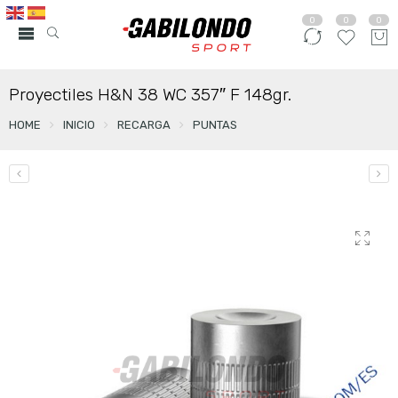
0
0
0
Proyectiles H&N 38 WC 357″ F 148gr.
HOME
INICIO
RECARGA
PUNTAS