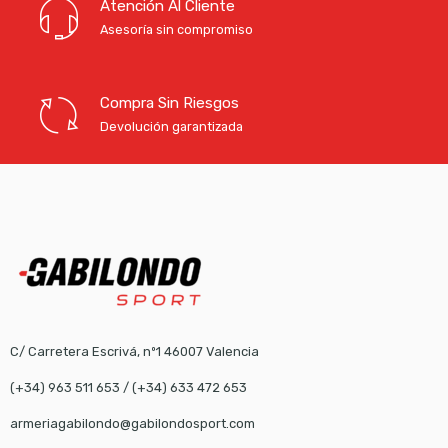
Atención Al Cliente
Asesoría sin compromiso
Compra Sin Riesgos
Devolución garantizada
C/ Carretera Escrivá, nº1 46007 Valencia
(+34) 963 511 653
/
(+34) 633 472 653
armeriagabilondo@gabilondosport.com