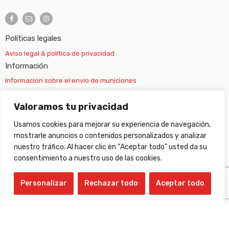
Políticas legales
Aviso legal & política de privacidad
Información
Informacion sobre el envío de municiones
Información sobre el envío de armas
Valoramos tu privacidad
Usamos cookies para mejorar su experiencia de navegación,
Cambios y devoluciones
mostrarle anuncios o contenidos personalizados y analizar
nuestro tráfico. Al hacer clic en “Aceptar todo” usted da su
Suscripción newsletter
consentimiento a nuestro uso de las cookies.
Personalizar
Rechazar todo
Aceptar todo
©
Gabilondo sport
- All Right reserved!
Compare Products