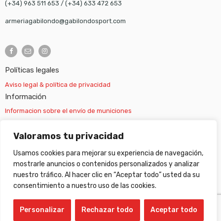
(+34) 963 511 653
/
(+34) 633 472 653
armeriagabilondo@gabilondosport.com
Políticas legales
Aviso legal & política de privacidad
Información
Informacion sobre el envío de municiones
Información sobre el envío de armas
Valoramos tu privacidad
Usamos cookies para mejorar su experiencia de navegación,
Cambios y devoluciones
mostrarle anuncios o contenidos personalizados y analizar
nuestro tráfico. Al hacer clic en “Aceptar todo” usted da su
Suscripción newsletter
consentimiento a nuestro uso de las cookies.
Personalizar
Rechazar todo
Aceptar todo