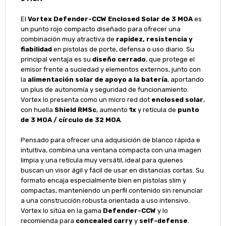
El
Vortex Defender-CCW Enclosed Solar de 3 MOA
es
un punto rojo compacto diseñado para ofrecer una
combinación muy atractiva de
rapidez, resistencia y
fiabilidad
en pistolas de porte, defensa o uso diario. Su
principal ventaja es su
diseño cerrado
, que protege el
emisor frente a suciedad y elementos externos, junto con
la
alimentación solar de apoyo a la batería
, aportando
un plus de autonomía y seguridad de funcionamiento.
Vortex lo presenta como un micro red dot
enclosed solar
,
con huella
Shield RMSc
, aumento
1x
y retícula de
punto
de 3 MOA / círculo de 32 MOA
.
Pensado para ofrecer una adquisición de blanco rápida e
intuitiva, combina una ventana compacta con una imagen
limpia y una retícula muy versátil, ideal para quienes
buscan un visor ágil y fácil de usar en distancias cortas. Su
formato encaja especialmente bien en pistolas slim y
compactas, manteniendo un perfil contenido sin renunciar
a una construcción robusta orientada a uso intensivo.
Vortex lo sitúa en la gama
Defender-CCW
y lo
recomienda para
concealed carry
y
self-defense
.