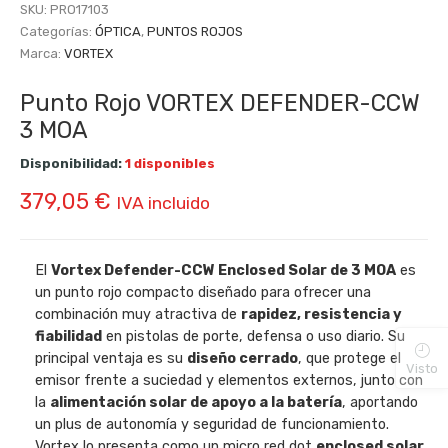
SKU:
PRO17103
Categorías:
ÓPTICA
,
PUNTOS ROJOS
Marca:
VORTEX
Punto Rojo VORTEX DEFENDER-CCW
3 MOA
Disponibilidad:
1 disponibles
379,05
€
IVA incluido
El
Vortex Defender-CCW Enclosed Solar de 3 MOA
es
un punto rojo compacto diseñado para ofrecer una
combinación muy atractiva de
rapidez, resistencia y
fiabilidad
en pistolas de porte, defensa o uso diario. Su
principal ventaja es su
diseño cerrado
, que protege el
Visto
emisor frente a suciedad y elementos externos, junto con
la
alimentación solar de apoyo a la batería
, aportando
un plus de autonomía y seguridad de funcionamiento.
Vortex lo presenta como un micro red dot
enclosed solar
,