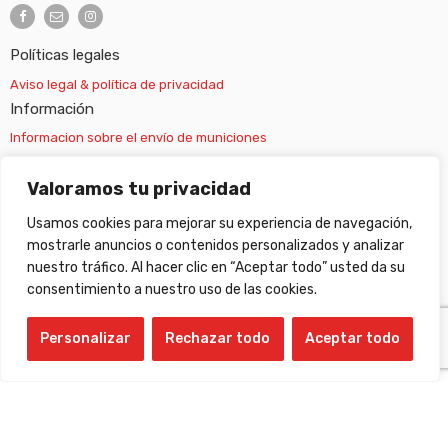
Políticas legales
Aviso legal & política de privacidad
Información
Informacion sobre el envío de municiones
Información sobre el envío de armas
Valoramos tu privacidad
Usamos cookies para mejorar su experiencia de navegación,
Cambios y devoluciones
mostrarle anuncios o contenidos personalizados y analizar
nuestro tráfico. Al hacer clic en “Aceptar todo” usted da su
Suscripción newsletter
consentimiento a nuestro uso de las cookies.
Personalizar
Rechazar todo
Aceptar todo
©
Gabilondo sport
- All Right reserved!
Compare Products
(0 Products)
Quick Change