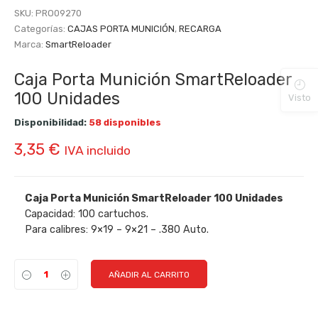
SKU:
PRO09270
Categorías:
CAJAS PORTA MUNICIÓN
,
RECARGA
Marca:
SmartReloader
Caja Porta Munición SmartReloader
100 Unidades
Visto
Disponibilidad:
58 disponibles
3,35
€
IVA incluido
Caja Porta Munición SmartReloader 100 Unidades
Capacidad:
100 cartuchos.
Para calibres:
9×19 – 9×21 – .380 Auto.
AÑADIR AL CARRITO