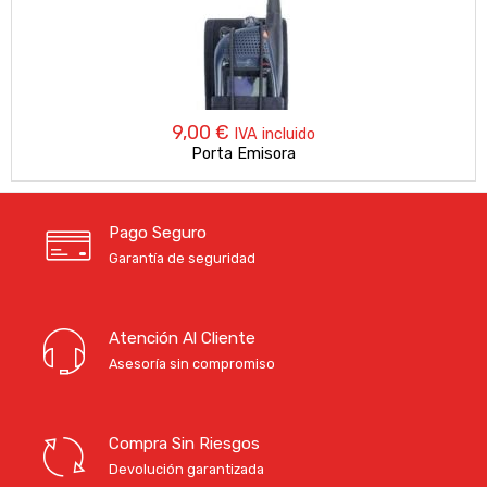
9,00
€
IVA incluido
Porta Emisora
Pago Seguro
Garantía de seguridad
Atención Al Cliente
Asesoría sin compromiso
Compra Sin Riesgos
Devolución garantizada