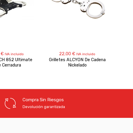
0
€
22,00
€
IVA incluido
IVA incluido
TCH 852 Ultimate
Grilletes ALCYON De Cadena
P
e Cerradura
Nickelado
Compra Sin Riesgos
Devolución garantizada