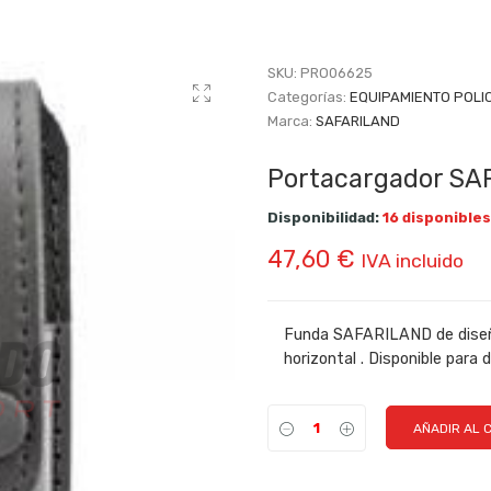
SKU:
PRO06625
Categorías:
EQUIPAMIENTO POLI
Marca:
SAFARILAND
Portacargador SA
Disponibilidad:
16 disponibles
47,60
€
IVA incluido
Funda SAFARILAND de diseño u
horizontal . Disponible para
AÑADIR AL 