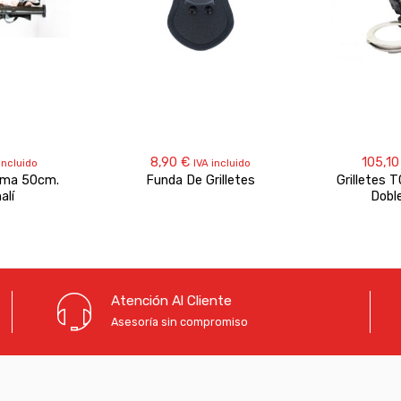
8,90
€
105,1
incluido
IVA incluido
oma 50cm.
Funda De Grilletes
Grilletes 
alí
Dobl
Atención Al Cliente
Asesoría sin compromiso