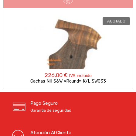
AGOTADO
226,00
€
IVA incluido
Cachas Nill S&W «Round» K/L SW033
Pago Seguro
Garantía de seguridad
Atención Al Cliente