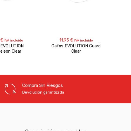
0
€
11,95
€
IVA incluido
IVA incluido
 EVOLUTION
Gafas EVOLUTION Guard
Gafa
leon Clear
Clear
Compra Sin Riesgos
Devolución garantizada