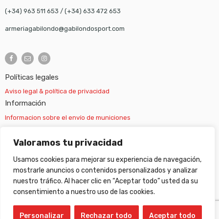
(+34) 963 511 653
/
(+34) 633 472 653
armeriagabilondo@gabilondosport.com
Políticas legales
Aviso legal & política de privacidad
Información
Informacion sobre el envío de municiones
Información sobre el envío de armas
Valoramos tu privacidad
Usamos cookies para mejorar su experiencia de navegación,
Cambios y devoluciones
mostrarle anuncios o contenidos personalizados y analizar
nuestro tráfico. Al hacer clic en “Aceptar todo” usted da su
Suscripción newsletter
consentimiento a nuestro uso de las cookies.
Personalizar
Rechazar todo
Aceptar todo