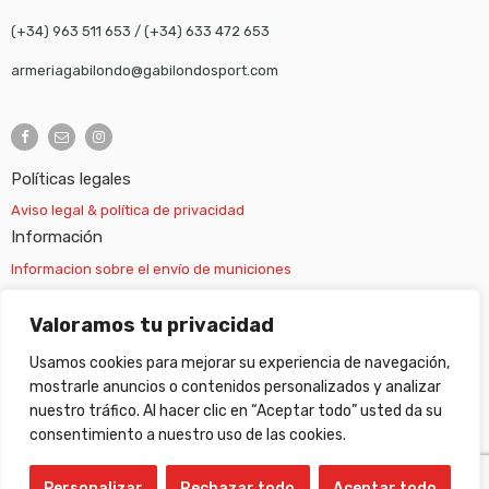
(+34) 963 511 653
/
(+34) 633 472 653
armeriagabilondo@gabilondosport.com
Políticas legales
Aviso legal & política de privacidad
Información
Informacion sobre el envío de municiones
Información sobre el envío de armas
Valoramos tu privacidad
Usamos cookies para mejorar su experiencia de navegación,
Cambios y devoluciones
mostrarle anuncios o contenidos personalizados y analizar
nuestro tráfico. Al hacer clic en “Aceptar todo” usted da su
Suscripción newsletter
consentimiento a nuestro uso de las cookies.
Personalizar
Rechazar todo
Aceptar todo