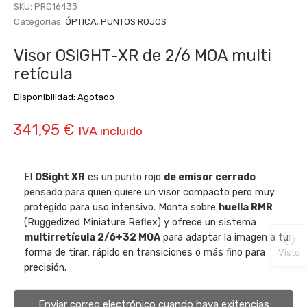
SKU:
PRO16433
Categorías:
ÓPTICA
,
PUNTOS ROJOS
Visor OSIGHT-XR de 2/6 MOA multi
retícula
Disponibilidad:
Agotado
341,95
€
IVA incluido
El
OSight XR
es un punto rojo
de emisor cerrado
pensado para quien quiere un visor compacto pero muy
protegido para uso intensivo. Monta sobre
huella RMR
(Ruggedized Miniature Reflex) y ofrece un sistema
multirretícula 2/6+32 MOA
para adaptar la imagen a tu
forma de tirar: rápido en transiciones o más fino para
Visto
precisión.
Enviar correo electrónico cuando haya exitencias