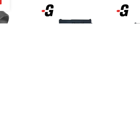
Compare Products
(0 Products)
425,00
€
320,0
incluido
IVA incluido
Hood Guard
Pistola ARSENAL STRIKE
Pistola 
LAND
ONE Cal.9 PB Ocasión
Cal. 9