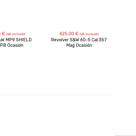
0
€
425,00
€
IVA incluido
IVA incluido
S&W MP9 SHIELD
Revolver S&W 60-5 Cal.357
Bas
9 PB Ocasión
Mag Ocasión
SYS