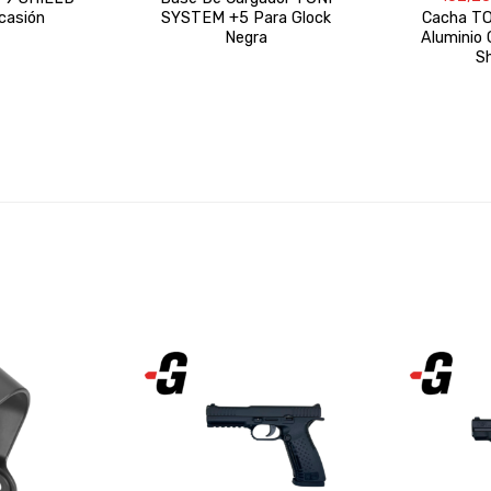
casión
SYSTEM +5 Para Glock
Cacha T
Negra
Aluminio
S