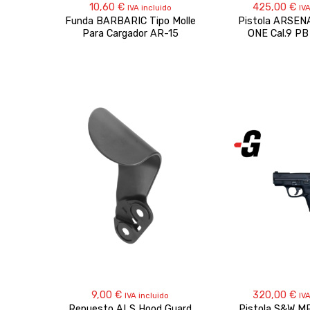
10,60
€
425,00
€
IVA incluido
IVA
Funda BARBARIC Tipo Molle
Pistola ARSEN
Para Cargador AR-15
ONE Cal.9 PB
9,00
€
320,00
€
IVA incluido
IVA
Repuesto ALS Hood Guard
Pistola S&W M