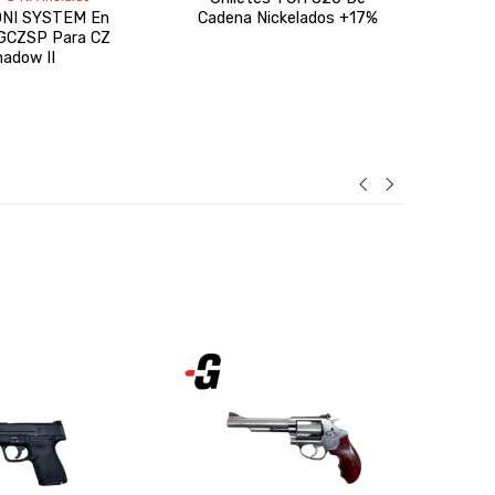
Pren
ONI SYSTEM En
Cadena Nickelados +17%
Par
 GCZSP Para CZ
hadow II