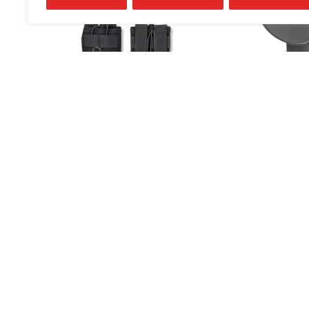
10,60
€
9,00
€
IVA incluido
IVA 
Funda BARBARIC Tipo Molle
Repuesto ALS 
Para Cargador AR-15
SAFARI