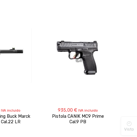
935,00
€
IVA incluido
IVA incluido
ing Buck Marck
Pistola CANIK MC9 Prime
Pisto
 Cal.22 LR
Cal.9 PB
Visto