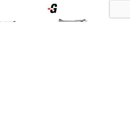
0
€
425,00
€
IVA incluido
IVA incluido
S&W MP9 SHIELD
Revolver S&W 60-5 Cal.357
 PB Ocasión
Mag Ocasión