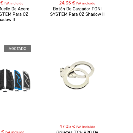
0
€
24,35
€
IVA incluido
IVA incluido
Muelle De Acero
Botón De Cargador TONI
STEM Para CZ
SYSTEM Para CZ Shadow II
hadow II
AGOTADO
47,05
€
IVA incluido
5
€
Eje
IVA incluido
Grilletes TCH 820 De