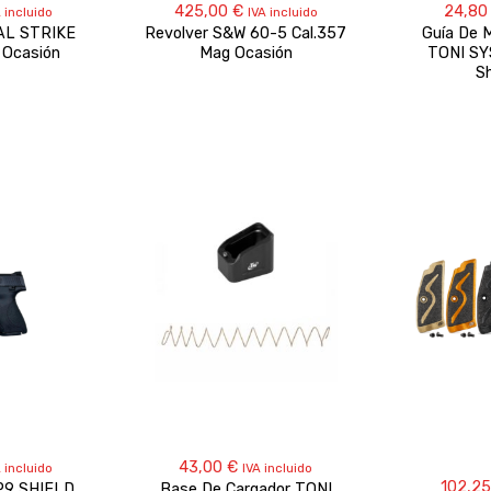
425,00
€
24,8
 incluido
IVA incluido
AL STRIKE
Revolver S&W 60-5 Cal.357
Guía De 
 Ocasión
Mag Ocasión
TONI SY
S
43,00
€
 incluido
IVA incluido
102,2
P9 SHIELD
Base De Cargador TONI