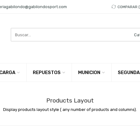
eriagabilondo@gabilondosport.com
COMPARAR
Search
here
CARGA
REPUESTOS
MUNICION
SEGUNDA
Products Layout
Display products layout style ( any number of products and columns).